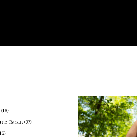
 (16)
erne-Racan (37)
16)