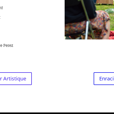
nt
t
re Perez
r Artistique
Enraci