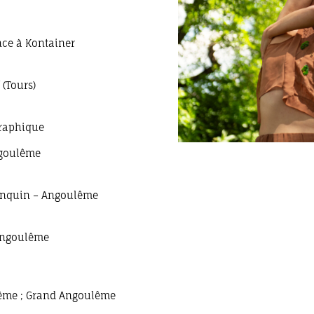
nce à Kontainer
 (Tours)
graphique
ngoulême
ranquin – Angoulême
’Angoulême
ulême ; Grand Angoulême